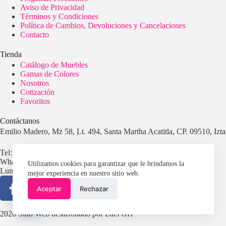
Aviso de Privacidad
Términos y Condiciones
Política de Cambios, Devoluciones y Cancelaciones
Contacto
Tienda
Catálogo de Muebles
Gamas de Colores
Nosotros
Cotización
Favoritos
Contáctanos
Emilio Madero, Mz 58, Lt. 494, Santa Martha Acatitla, CP. 09510, I
Tel: 55 5542 1955
WhatsApp: 55 2907 4668
Utilizamos cookies para garantizar que le brindamos la
Lunes – Viernes de 9 am a 5 pm
mejor experiencia en nuestro sitio web.
Aceptar
Rechazar
💬 ¿Necesitas ayuda?
2026 Sitio Web desarrollado por Lars GH