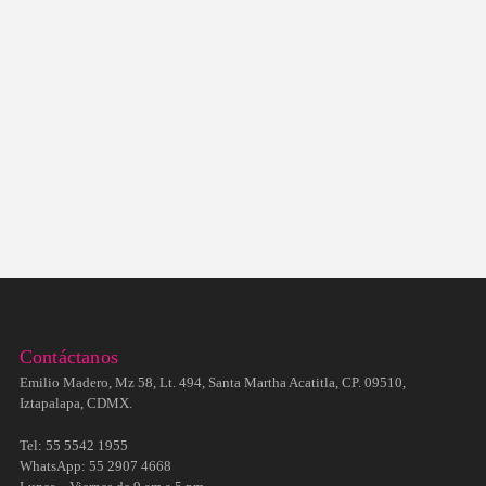
Contáctanos
Emilio Madero, Mz 58, Lt. 494, Santa Martha Acatitla, CP. 09510,
Iztapalapa, CDMX.
Tel: 55 5542 1955
WhatsApp: 55 2907 4668