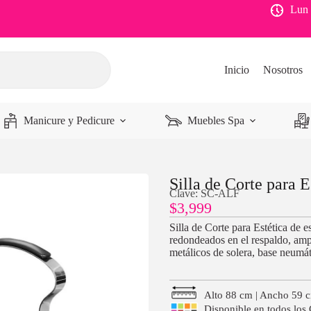
Lun 
Inicio
Nosotros
Manicure y Pedicure
Muebles Spa
Silla de Corte para E
Clave: SC-ALF
$
3,999
Silla de Corte para Estética de 
redondeados en el respaldo, ampl
metálicos de solera, base neumáti
Alto 88 cm | Ancho 59 
Disponible en todos los