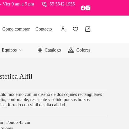
- Vier 9 am a 5 pm
55 5542 1955
Como comprar
Contacto
Equipos
Catálogo
Colores
stética Alfil
estilo moderno con un diseño de dos cojines rectangulares
io, confortable, resistente y sólido por sus brazos
ca, forrado con vinil de alta calidad.
cm | Fondo 45 cm
 Colores