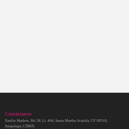
Contáctanos
Emilio Madero, Mz 58, Lt. 494, Santa Martha Acatitla, CP. 09510,
Iztapalapa, CDMX.