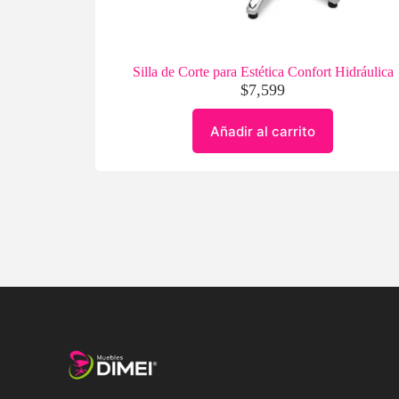
Silla de Corte para Estética Confort Hidráulica
$
7,599
Añadir al carrito