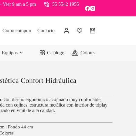
- Vier 9 am a 5 pm
55 5542 1955
Como comprar
Contacto
Equipos
Catálogo
Colores
stética Confort Hidráulica
ásico con diseño ergonómico acojinado muy confortable,
a con cojines, estructura metálica con interior de triplay
zado en vinil de alta calidad.
cm | Fondo 44 cm
 Colores