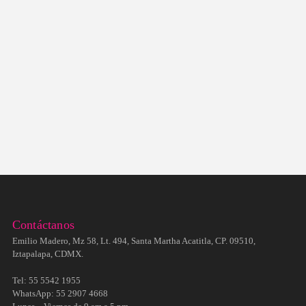
Contáctanos
Emilio Madero, Mz 58, Lt. 494, Santa Martha Acatitla, CP. 09510,
Iztapalapa, CDMX.
Tel: 55 5542 1955
WhatsApp: 55 2907 4668