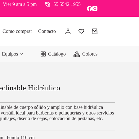
- Vier 9 am a 5 pm
55 5542 1955
Como comprar
Contacto
Equipos
Catálogo
Colores
eclinable Hidráulico
linable de cuerpo sólido y amplio con base hidráulica
 versátil ideal para barberías o peluquerías y otros servicios
uillajes, diseño de cejas, colocación de pestañas, etc.
cm | Fondo 110 cm