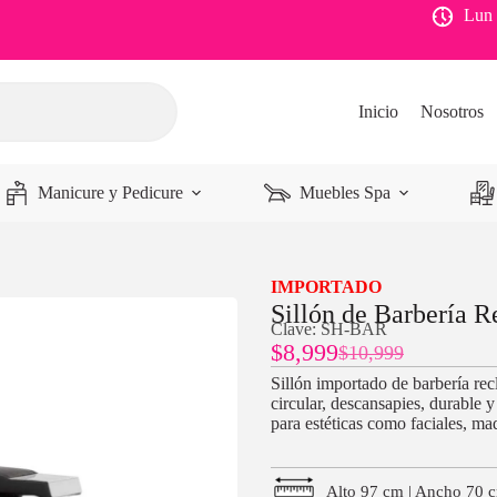
Lun 
Inicio
Nosotros
Manicure y Pedicure
Muebles Spa
IMPORTADO
Sillón de Barbería R
Clave: SH-BAR
$
8,999
$
10,999
Sillón importado de barbería rec
circular, descansapies, durable y
para estéticas como faciales, maq
Alto 97 cm | Ancho 70 