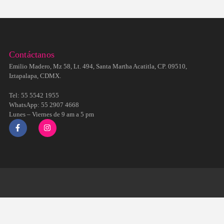
Contáctanos
Emilio Madero, Mz 58, Lt. 494, Santa Martha Acatitla, CP. 09510,
Iztapalapa, CDMX.
Tel: 55 5542 1955
WhatsApp: 55 2907 4668
Lunes – Viernes de 9 am a 5 pm