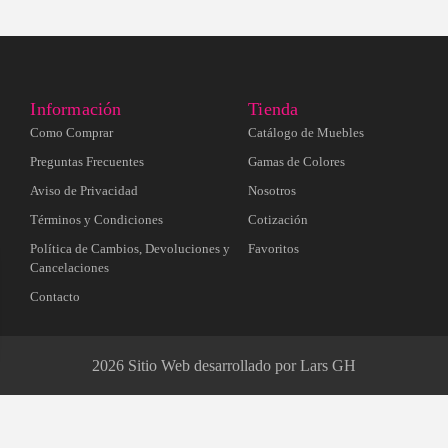
Información
Tienda
Como Comprar
Catálogo de Muebles
Preguntas Frecuentes
Gamas de Colores
Aviso de Privacidad
Nosotros
Términos y Condiciones
Cotización
Política de Cambios, Devoluciones y
Favoritos
Cancelaciones
Contacto
2026 Sitio Web desarrollado por Lars GH