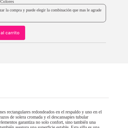
 Colores
lizar la compra y puede elegir la combinación que mas le agrade
al carrito
ines rectangulares redondeados en el respaldo y uno en el
brazos de solera cromada y el descansapies tubular
lementos garantiza no solo confort, sino también una
 también asegura una superficie estable. Esta silla es una