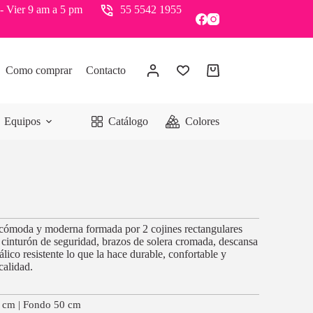
- Vier 9 am a 5 pm
55 5542 1955
Como comprar
Contacto
Equipos
Catálogo
Colores
il cómoda y moderna formada por 2 cojines rectangulares
 cinturón de seguridad, brazos de solera cromada, descansa
álico resistente lo que la hace durable, confortable y
calidad.
7 cm | Fondo 50 cm