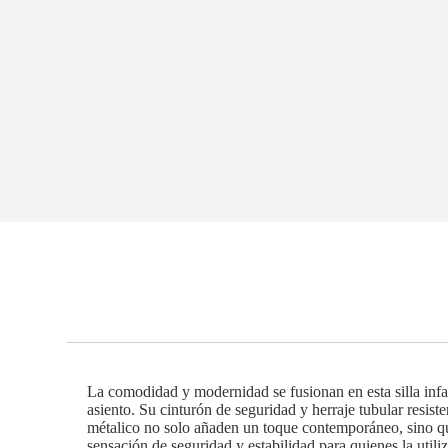
La comodidad y modernidad se fusionan en esta silla infa
asiento. Su cinturón de seguridad y herraje tubular resis
métalico no solo añaden un toque contemporáneo, sino qu
sensación de seguridad y estabilidad para quienes la utiliz