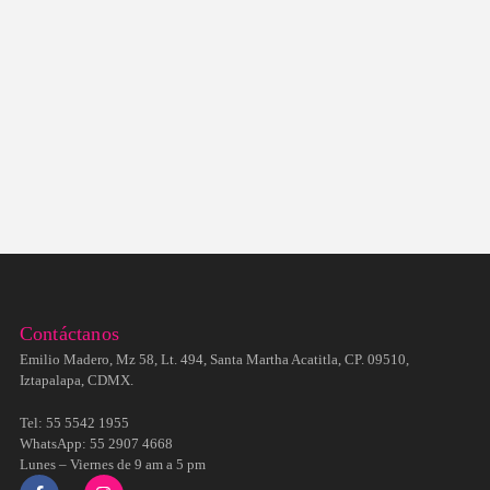
Contáctanos
Emilio Madero, Mz 58, Lt. 494, Santa Martha Acatitla, CP. 09510,
Iztapalapa, CDMX.
Tel: 55 5542 1955
WhatsApp: 55 2907 4668
Lunes – Viernes de 9 am a 5 pm