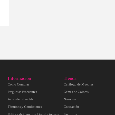
Información
Tienda
Como Comprar
Catálogo de Muebles
Preguntas Frecuentes
Gamas de Colores
Aviso de Privacidad
Nosotros
Términos y Condiciones
Cotización
Política de Cambios, Devoluciones y
Favoritos