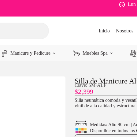
Lun 
Inicio
Nosotros
Manicure y Pedicure
Muebles Spa
Silla de Manicure Al
Clave: SM-ALF
$
2,399
Silla neumática comoda y vesatíl
vinil de alta calidad y estructur
Medidas: Alto 90 cm | 
Disponible en todos los